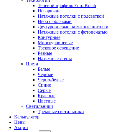
Технологии
Теневой профиль Euro Kraab
Негорючие
Натяжные потолки с подсветкой
Небо с облаками
Двухуровневые натяжные потолки
Натяжные потолки с фотопечатью
Контурные
Многоуровневые
Трековое освещение
Резные
Натяжные стены
Цвета
Белые
Черные
Черно-белые
Синие
Серые
Красные
Цветные
Светильники
Трековые светильники
Калькулятор
Цены
Акции