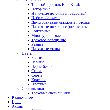
Технологии
Теневой профиль Euro Kraab
Негорючие
Натяжные потолки с подсветкой
Небо с облаками
Двухуровневые натяжные потолки
Натяжные потолки с фотопечатью
Контурные
Многоуровневые
Трековое освещение
Резные
Натяжные стены
Цвета
Белые
Черные
Черно-белые
Синие
Серые
Красные
Цветные
Светильники
Трековые светильники
Калькулятор
Цены
Акции