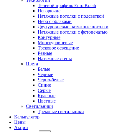
Технологии
Теневой профиль Euro Kraab
Негорючие
Натяжные потолки с подсветкой
Небо с облаками
Двухуровневые натяжные потолки
Натяжные потолки с фотопечатью
Контурные
Многоуровневые
Трековое освещение
Резные
Натяжные стены
Цвета
Белые
Черные
Черно-белые
Синие
Серые
Красные
Цветные
Светильники
Трековые светильники
Калькулятор
Цены
Акции